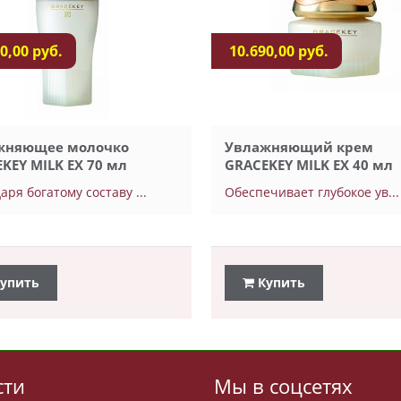
0,00 руб.
10.690,00 руб.
жняющее молочко
Увлажняющий крем
KEY MILK EX 70 мл
GRACEKEY MILK EX 40 мл
аря богатому составу ...
Обеспечивает глубокое ув...
упить
Купить
сти
Мы в соцсетях