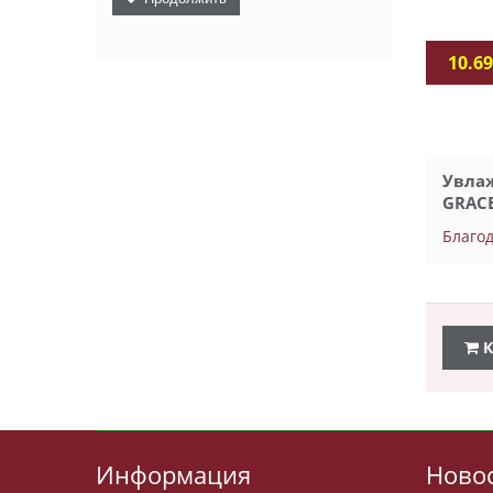
10.69
Увла
GRACE
Благод
К
Информация
Ново