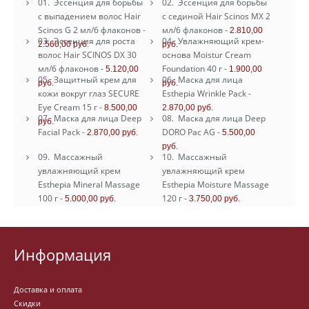
01.
Эссенция для борьбы
02.
Эссенция для борьбы
с выпадением волос Hair
с сединой Hair Scinos MХ 2
Scinos G 2 мл/6 флаконов
-
мл/6 флаконов
-
2.810,00
03.
Эссенция для роста
04.
Увлажняющий крем-
2.560,00 руб.
руб.
волос Hair SCINOS DX 30
основа Moistur Cream
мл/6 флаконов
-
Foundation 40 г
-
5.120,00
1.900,00
05.
Защитный крем для
06.
Маска для лица
руб.
руб.
кожи вокруг глаз SECURE
Esthepia Wrinkle Pack
-
Eye Cream 15 г
-
8.500,00
2.870,00 руб.
07.
Маска для лица Deep
08.
Маска для лица Deep
руб.
Facial Pack
-
DORO Pac AG
-
2.870,00 руб.
5.500,00
руб.
09.
Массажный
10.
Массажный
увлажняющий крем
увлажняющий крем
Esthepia Mineral Massage
Esthepia Moisture Massage
100 г
-
120 г
-
5.000,00 руб.
3.750,00 руб.
Информация
Доставка и оплата
Скидки